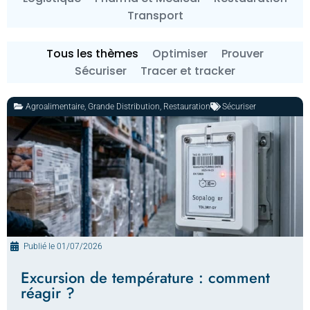
Transport
Tous les thèmes
Optimiser
Prouver
Sécuriser
Tracer et tracker
Agroalimentaire
,
Grande Distribution
,
Restauration
Sécuriser
Publié le
01/07/2026
Excursion de température : comment
réagir ?