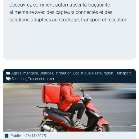
Découvrez comment automatiser la traçabilité
alimentaire avec des capteurs connectés et des
solutions adaptées au stockage, transport et réception.
Agroalimentaire
,
Grande Distribution
,
Logistique
,
Restauration
,
Transport
Sécuriser
,
Tracer et tracker
Publié le
26/11/2025