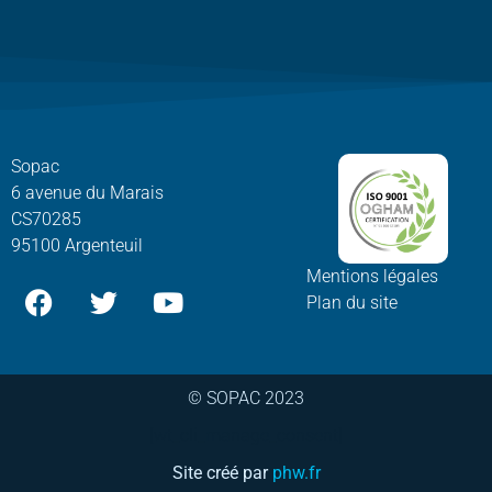
Sopac
6 avenue du Marais
CS70285
95100 Argenteuil
Mentions légales
Plan du site
© SOPAC 2023
[wt_cli_manage_consent]
Site créé par
phw.fr