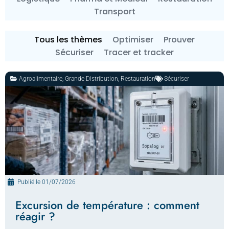
Transport
Tous les thèmes
Optimiser
Prouver
Sécuriser
Tracer et tracker
Agroalimentaire
,
Grande Distribution
,
Restauration
Sécuriser
Publié le
01/07/2026
Excursion de température : comment
réagir ?