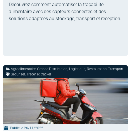
Découvrez comment automatiser la traçabilité
alimentaire avec des capteurs connectés et des
solutions adaptées au stockage, transport et réception.
Agroalimentaire
,
Grande Distribution
,
Logistique
,
Restauration
,
Transport
Sécuriser
,
Tracer et tracker
Publié le
26/11/2025