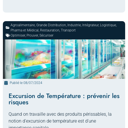
Agroalimentaire
,
Grande Distribution
,
Industrie
,
Intégrateur
,
Logistique
,
Pharma et Médical
,
Restauration
,
Transport
Optimiser
,
Prouver
,
Sécuriser
Publié le
08/07/2024
Excursion de Température : prévenir les
risques
Quand on travaille avec des produits périssables, la
notion d'excursion de température est d'une
importance capitale.