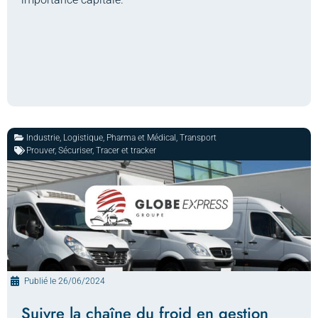
Industrie
,
Logistique
,
Pharma et Médical
,
Transport
Prouver
,
Sécuriser
,
Tracer et tracker
Publié le
26/06/2024
Suivre la chaîne du froid en gestion