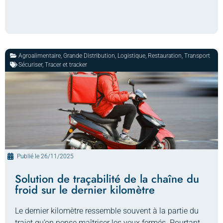
Agroalimentaire
,
Grande Distribution
,
Logistique
,
Restauration
,
Transport
Sécuriser
,
Tracer et tracker
Publié le
26/11/2025
Solution de traçabilité de la chaîne du
froid sur le dernier kilomètre
Le dernier kilomètre ressemble souvent à la partie du
trajet qu’on pense maîtriser les yeux fermés. Pourtant,