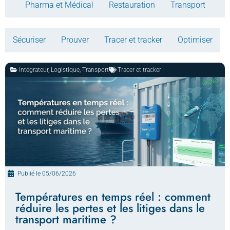
Pharma et Médical
Restauration
Transport
Sécuriser
Prouver
Tracer et tracker
Optimiser
Intégrateur
,
Logistique
,
Transport
Tracer et tracker
Publié le
05/06/2026
Températures en temps réel : comment
réduire les pertes et les litiges dans le
transport maritime ?